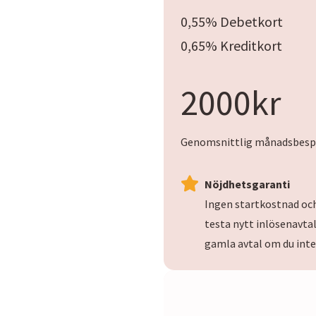
0,55% Debetkort
0,65% Kreditkort
2
2000kr
0
0
0
Genomsnittlig månadsbesp
k
r
Nöjdhetsgaranti
Ingen startkostnad och
testa nytt inlösenavtal 
gamla avtal om du inte 