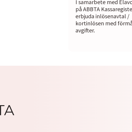
I samarbete med Elavo
på ABBTA Kassaregiste
erbjuda inlösenavtal /
kortinlösen med förmå
avgifter.
TA