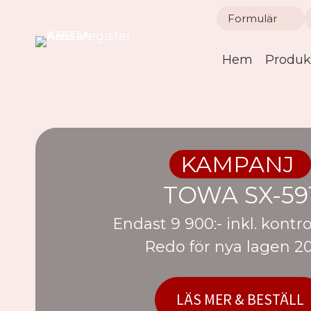
Skip
Formulär
to
content
Hem
Produk
KAMPANJ
TOWA SX-59
Endast 9 900:- inkl. kontr
Redo för nya lagen 2
LÄS MER & BESTÄLL