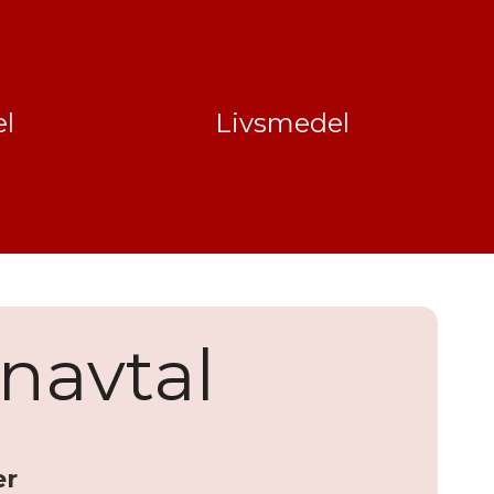
l
Livsmedel
enavtal
er