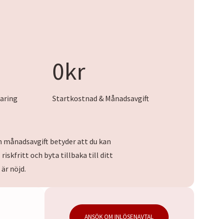
0
0kr
k
r
aring
Startkostnad & Månadsavgift
 månadsavgift betyder att du kan
riskfritt och byta tillbaka till ditt
är nöjd.
ANSÖK OM INLÖSENAVTAL