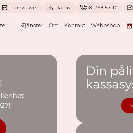
Teamviewer
Filarkiv
08-768 53 10
ter
Tjänster
Om
Kontakt
Webbshop
Din påli
kassasy
1
ollenhet
027!
L