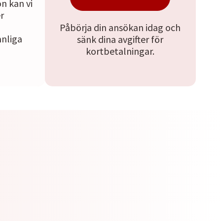
n kan vi
r
Påbörja din ansökan idag och
nliga
sänk dina avgifter för
kortbetalningar.