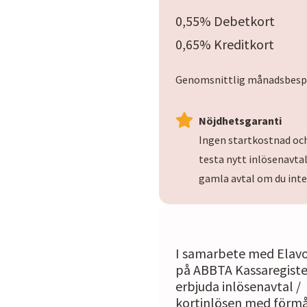
0,55% Debetkort
0,65% Kreditkort
Genomsnittlig månadsbesp
Nöjdhetsgaranti
Ingen startkostnad och
testa nytt inlösenavtal 
gamla avtal om du inte 
I samarbete med Elavo
på ABBTA Kassaregiste
erbjuda inlösenavtal /
kortinlösen med förmå