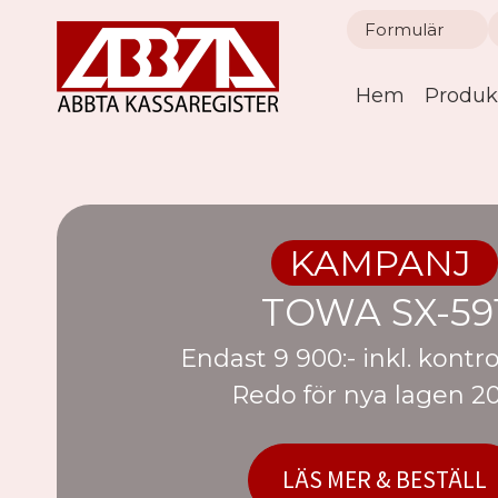
Skip
Formulär
to
content
Hem
Produk
KAMPANJ
TOWA SX-59
Endast 9 900:- inkl. kontr
Redo för nya lagen 2
LÄS MER & BESTÄLL