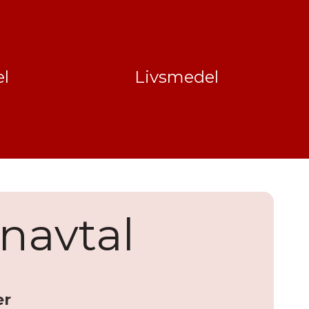
l
Livsmedel
enavtal
er