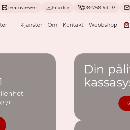
Teamviewer
Filarkiv
08-768 53 10
ter
Tjänster
Om
Kontakt
Webbshop
Din påli
kassasy
1
ollenhet
027!
L